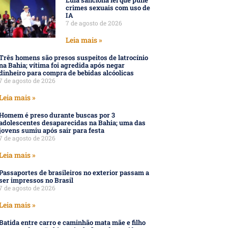
Lula sanciona lei que pune
crimes sexuais com uso de
IA
7 de agosto de 2026
Leia mais »
Três homens são presos suspeitos de latrocínio
na Bahia; vítima foi agredida após negar
dinheiro para compra de bebidas alcóolicas
7 de agosto de 2026
Leia mais »
Homem é preso durante buscas por 3
adolescentes desaparecidas na Bahia; uma das
jovens sumiu após sair para festa
7 de agosto de 2026
Leia mais »
Passaportes de brasileiros no exterior passam a
ser impressos no Brasil
7 de agosto de 2026
Leia mais »
Batida entre carro e caminhão mata mãe e filho