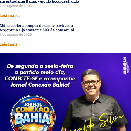
em estrada na Bahia; veículo ficou destruído
7 de agosto de 2026
Leia mais »
China acelera compra de carne bovina da
Argentina e já consome 50% da cota anual
7 de agosto de 2026
Leia mais »