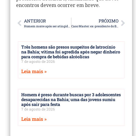
encontros devem ocorrer em breve.
ANTERIOR
PRÓXIMO
Homem morre após ser atingido por galhos de árvores durante poda na Bahia
Caso Master: ex-presidente do BRB é transferido para a Papudinha
Três homens são presos suspeitos de latrocínio
na Bahia; vítima foi agredida após negar dinheiro
para compra de bebidas alcóolicas
7 de agosto de 2026
Leia mais »
Homem é preso durante buscas por 3 adolescentes
desaparecidas na Bahia; uma das jovens sumiu
após sair para festa
7 de agosto de 2026
Leia mais »