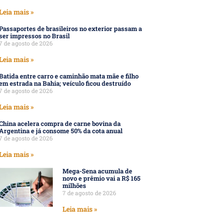
Leia mais »
Passaportes de brasileiros no exterior passam a
ser impressos no Brasil
7 de agosto de 2026
Leia mais »
Batida entre carro e caminhão mata mãe e filho
em estrada na Bahia; veículo ficou destruído
7 de agosto de 2026
Leia mais »
China acelera compra de carne bovina da
Argentina e já consome 50% da cota anual
7 de agosto de 2026
Leia mais »
Mega-Sena acumula de
novo e prêmio vai a R$ 165
milhões
7 de agosto de 2026
Leia mais »