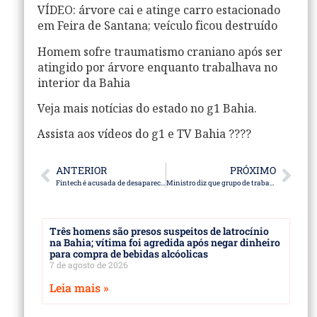
VÍDEO: árvore cai e atinge carro estacionado
em Feira de Santana; veículo ficou destruído
Homem sofre traumatismo craniano após ser
atingido por árvore enquanto trabalhava no
interior da Bahia
Veja mais notícias do estado no g1 Bahia.
Assista aos vídeos do g1 e TV Bahia ????
ANTERIOR
PRÓXIMO
Fintech é acusada de desaparecer com ao menos R$ 335 milhões e omitir informações; polícia registra ocorrências no DF
Ministro diz que grupo de trabalho com os Estados Unidos para evitar novas tarifas já iniciou tratativas
Três homens são presos suspeitos de latrocínio
na Bahia; vítima foi agredida após negar dinheiro
para compra de bebidas alcóolicas
7 de agosto de 2026
Leia mais »