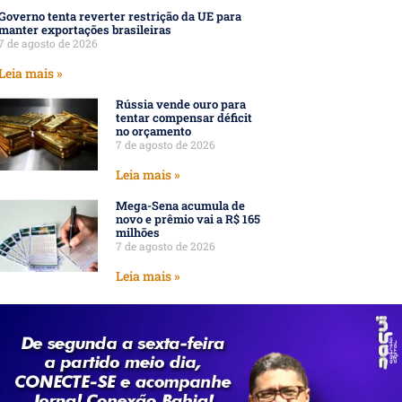
Governo tenta reverter restrição da UE para
manter exportações brasileiras
7 de agosto de 2026
Leia mais »
Rússia vende ouro para
tentar compensar déficit
no orçamento
7 de agosto de 2026
Leia mais »
Mega-Sena acumula de
novo e prêmio vai a R$ 165
milhões
7 de agosto de 2026
Leia mais »