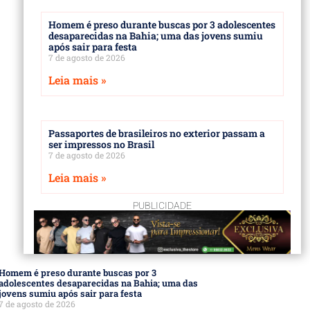
Homem é preso durante buscas por 3 adolescentes
desaparecidas na Bahia; uma das jovens sumiu
após sair para festa
7 de agosto de 2026
Leia mais »
Passaportes de brasileiros no exterior passam a
ser impressos no Brasil
7 de agosto de 2026
Leia mais »
PUBLICIDADE
Homem é preso durante buscas por 3
adolescentes desaparecidas na Bahia; uma das
jovens sumiu após sair para festa
7 de agosto de 2026