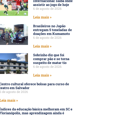
Internacional: saiba onde
assistir ao jogo de hoje
6 de agosto de 2026
Leia mais »
Brasileiros no Japão
entregam 5 toneladas de
doações em Kumamoto
6 de agosto de 2026
Leia mais »
Sobrinho diz que foi
comprar pão e se torna
suspeito de matar tio
6 de agosto de 2026
Leia mais »
Centro cultural oferece bolsas para curso de
teatro em Salvador
6 de agosto de 2026
Leia mais »
Índices da educação básica melhoram em SC e
Florianópolis, mas aprendizagem ainda é