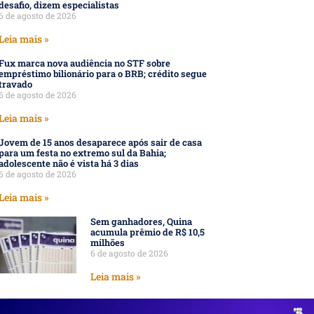
desafio, dizem especialistas
6 de agosto de 2026
Leia mais »
Fux marca nova audiência no STF sobre
empréstimo bilionário para o BRB; crédito segue
travado
6 de agosto de 2026
Leia mais »
Jovem de 15 anos desaparece após sair de casa
para um festa no extremo sul da Bahia;
adolescente não é vista há 3 dias
6 de agosto de 2026
Leia mais »
Sem ganhadores, Quina
acumula prêmio de R$ 10,5
milhões
6 de agosto de 2026
Leia mais »