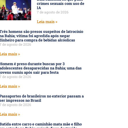
crimes sexuais com uso de
IA
7 de agosto de 2026
Leia mais »
Três homens são presos suspeitos de latrocínio
na Bahia; vítima foi agredida após negar
dinheiro para compra de bebidas alcóolicas
7 de agosto de 2026
Leia mais »
Homem é preso durante buscas por 3
adolescentes desaparecidas na Bahia; uma das
jovens sumiu após sair para festa
7 de agosto de 2026
Leia mais »
Passaportes de brasileiros no exterior passam a
ser impressos no Brasil
7 de agosto de 2026
Leia mais »
Batida entre carro e caminhão mata mãe e filho