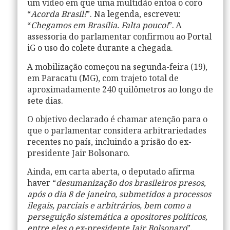
um vídeo em que uma multidão entoa o coro
“
Acorda Brasil!
”. Na legenda, escreveu:
“
Chegamos em Brasília. Falta pouco!
”. A
assessoria do parlamentar confirmou ao
Portal
iG
o uso do colete durante a chegada.
A mobilização começou na segunda-feira (19),
em Paracatu (MG), com trajeto total de
aproximadamente
240 quilômetros
ao longo de
sete dias
.
O objetivo declarado é chamar atenção para o
que o parlamentar considera arbitrariedades
recentes no país, incluindo a prisão do ex-
presidente
Jair Bolsonaro
.
Ainda, em carta aberta, o deputado afirma
haver “
desumanização dos brasileiros presos,
após o dia
8 de janeiro
, submetidos a processos
ilegais, parciais e arbitrários, bem como a
perseguição sistemática a opositores políticos,
entre eles o ex-presidente Jair Bolsonaro
”.