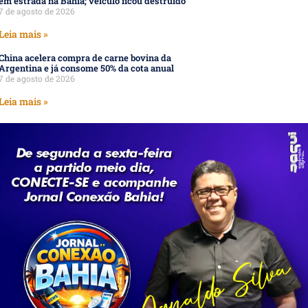
em estrada na Bahia; veículo ficou destruído
7 de agosto de 2026
Leia mais »
China acelera compra de carne bovina da
Argentina e já consome 50% da cota anual
7 de agosto de 2026
Leia mais »