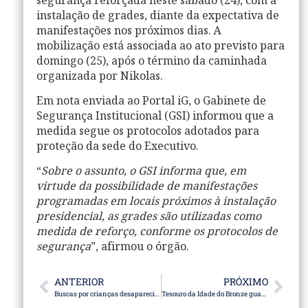
segurança reforçada neste sábado (24), com a
instalação de
grades
, diante da expectativa de
manifestações nos próximos dias. A
mobilização está associada ao ato previsto para
domingo (25), após o término da caminhada
organizada por Nikolas.
Em nota enviada ao
Portal iG
, o Gabinete de
Segurança Institucional (GSI) informou que a
medida segue os protocolos adotados para
proteção da sede do Executivo.
“
Sobre o assunto, o GSI informa que, em
virtude da possibilidade de manifestações
programadas em locais próximos à instalação
presidencial, as grades são utilizadas como
medida de reforço, conforme os protocolos de
segurança
”, afirmou o órgão.
ANTERIOR
PRÓXIMO
Buscas por crianças desaparecidas no MA seguem com novas ações
Tesouro da Idade do Bronze guarda metal de outro planeta