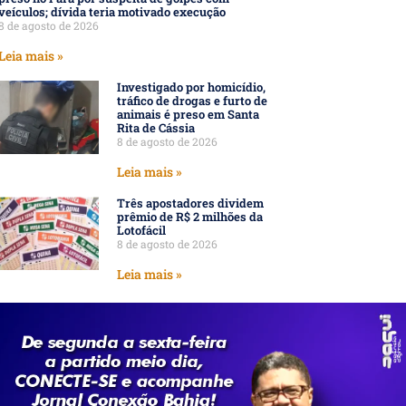
veículos; dívida teria motivado execução
8 de agosto de 2026
Leia mais »
Investigado por homicídio,
tráfico de drogas e furto de
animais é preso em Santa
Rita de Cássia
8 de agosto de 2026
Leia mais »
Três apostadores dividem
prêmio de R$ 2 milhões da
Lotofácil
8 de agosto de 2026
Leia mais »