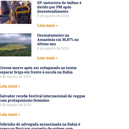
SP: motorista de ônibus é
detido por PM após
desentendimento
8 de agosto de 2026
Leia mais »
Desmatamento na
Amazônia cai 36,87% no
último ano
8 de agosto de 2026
Leia mais »
Jovem morre após ser esfaqueado ao tentar
separar briga em frente à escola na Bahia
8 de agosto de 2026
Leia mais »
Salvador recebe festival internacional de reggae
com protagonismo feminino
8 de agosto de 2026
Leia mais »
Sobrinho de advogada assassinada na Bahia é
preso no Pará por suspeita de golpes com