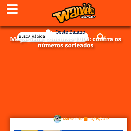
Oeste Baiano
Mega-Sena, concurso 3.006: confira os
números sorteados
Marcio Brito
10/05/2026