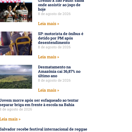
Grêmio x São Paulo: saiba
onde assistir ao jogo de
hoje
8 de agosto de 2026
Leia mais »
SP: motorista de ônibus é
detido por PM após
desentendimento
8 de agosto de 2026
Leia mais »
Desmatamento na
Amazônia cai 36,87% no
último ano
8 de agosto de 2026
Leia mais »
Jovem morre após ser esfaqueado ao tentar
separar briga em frente à escola na Bahia
8 de agosto de 2026
Leia mais »
Salvador recebe festival internacional de reggae