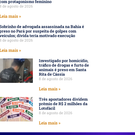
com protagonismo feminino
8 de agosto de 2026
Leia mais »
Sobrinho de advogada assassinada na Bahia é
preso no Pará por suspeita de golpes com
veículos; dívida teria motivado execução
8 de agosto de 2026
Leia mais »
Investigado por homicídio,
tráfico de drogas e furto de
animais é preso em Santa
Rita de Cássia
8 de agosto de 2026
Leia mais »
Três apostadores dividem
prêmio de R$ 2 milhões da
Lotofácil
8 de agosto de 2026
Leia mais »