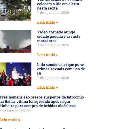
colocam o Rio em alerta
nesta sexta
7 de agosto de 2026
Leia mais »
Vídeo: tornado atinge
cidade gaúcha e assusta
moradores
7 de agosto de 2026
Leia mais »
Lula sanciona lei que pune
crimes sexuais com uso de
IA
7 de agosto de 2026
Leia mais »
Três homens são presos suspeitos de latrocínio
na Bahia; vítima foi agredida após negar
dinheiro para compra de bebidas alcóolicas
7 de agosto de 2026
Leia mais »