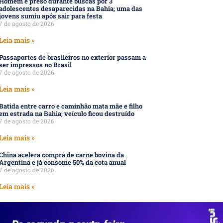
Homem é preso durante buscas por 3
adolescentes desaparecidas na Bahia; uma das
jovens sumiu após sair para festa
7 de agosto de 2026
Leia mais »
Passaportes de brasileiros no exterior passam a
ser impressos no Brasil
7 de agosto de 2026
Leia mais »
Batida entre carro e caminhão mata mãe e filho
em estrada na Bahia; veículo ficou destruído
7 de agosto de 2026
Leia mais »
China acelera compra de carne bovina da
Argentina e já consome 50% da cota anual
7 de agosto de 2026
Leia mais »