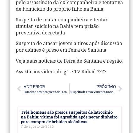
pelo assassinato da ex-companheira e tentativa
de homicídio do próprio filho na Bahia
Suspeito de matar companheira e tentar
simular suicídio na Bahia tem prisão
preventiva decretada
Suspeito de atacar jovem a tiros após discussão
por ciúmes é preso em Feira de Santana
Veja mais notícias de Feira de Santana e região.
Assista aos vídeos do g1 e TV Subaé ????
ANTERIOR
PRÓXIMO
Barreiras destaca potencial econômico, turístico e agroindustrial durante a Bahia Farm Show 2026
Suspeito de envolvimento no sequestro e latrocínio de entregador na BA é preso
Três homens são presos suspeitos de latrocínio
na Bahia; vítima foi agredida após negar dinheiro
para compra de bebidas alcóolicas
7 de agosto de 2026