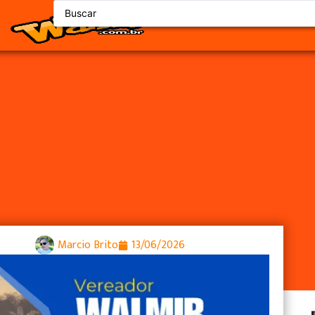
: conquista social que precis
Marcio Brito
13/06/2026