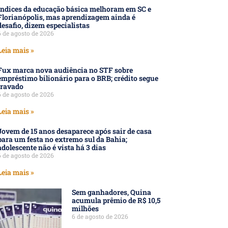
Índices da educação básica melhoram em SC e
Florianópolis, mas aprendizagem ainda é
desafio, dizem especialistas
6 de agosto de 2026
Leia mais »
Fux marca nova audiência no STF sobre
empréstimo bilionário para o BRB; crédito segue
travado
6 de agosto de 2026
Leia mais »
Jovem de 15 anos desaparece após sair de casa
para um festa no extremo sul da Bahia;
adolescente não é vista há 3 dias
6 de agosto de 2026
Leia mais »
Sem ganhadores, Quina
acumula prêmio de R$ 10,5
milhões
6 de agosto de 2026