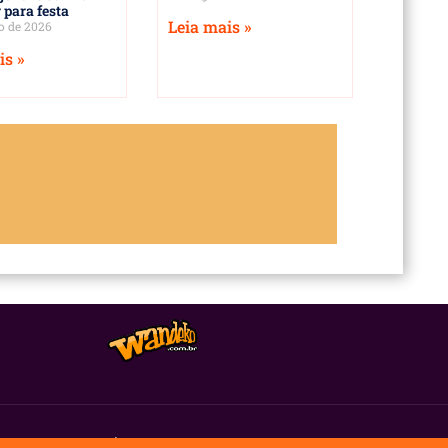
 para festa
Leia mais »
o de 2026
is »
UBLICIDADE
T
ui Agência Digital