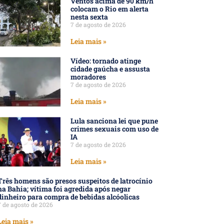
Ventos acima de 90 km/h
colocam o Rio em alerta
nesta sexta
7 de agosto de 2026
Leia mais »
Vídeo: tornado atinge
cidade gaúcha e assusta
moradores
7 de agosto de 2026
Leia mais »
Lula sanciona lei que pune
crimes sexuais com uso de
IA
7 de agosto de 2026
Leia mais »
Três homens são presos suspeitos de latrocínio
na Bahia; vítima foi agredida após negar
dinheiro para compra de bebidas alcóolicas
7 de agosto de 2026
Leia mais »