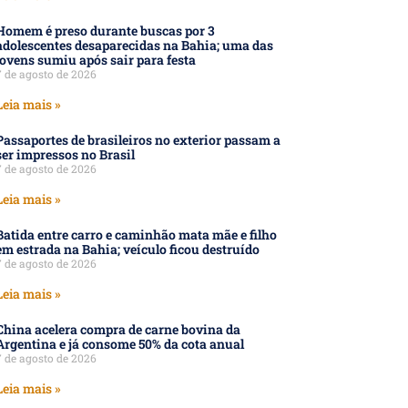
Homem é preso durante buscas por 3
adolescentes desaparecidas na Bahia; uma das
jovens sumiu após sair para festa
7 de agosto de 2026
Leia mais »
Passaportes de brasileiros no exterior passam a
ser impressos no Brasil
7 de agosto de 2026
Leia mais »
Batida entre carro e caminhão mata mãe e filho
em estrada na Bahia; veículo ficou destruído
7 de agosto de 2026
Leia mais »
China acelera compra de carne bovina da
Argentina e já consome 50% da cota anual
7 de agosto de 2026
Leia mais »