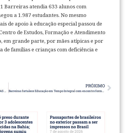
21 Barreiras atendia 633 alunos com
chegou a 1.987 estudantes. No mesmo
nais de apoio à educação especial passou de
 Centro de Estudos, Formação e Atendimento
, em grande parte, por mães atípicas e por
de famílias e crianças com deficiência e
PRÓXIMO
OPERAÇÕES DAS CIPES RESULTAM EM APREENSÕES DE DROGAS NA BAHIA
Barreiras fortalece Educação em Tempo Integral com encontro formacional
 preso durante
Passaportes de brasileiros
or 3 adolescentes
no exterior passam a ser
cidas na Bahia;
impressos no Brasil
 jovens sumiu
7 de agosto de 2026