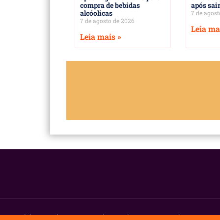
compra de bebidas
após sair
alcóolicas
7 de agost
7 de agosto de 2026
Leia ma
Leia mais »
P
Wandeko.com.br.
© 2025 Todos os direitos reservados | por DaQ