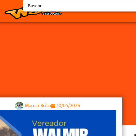
s debate valorização das cu
Marcio Brito
10/05/2026