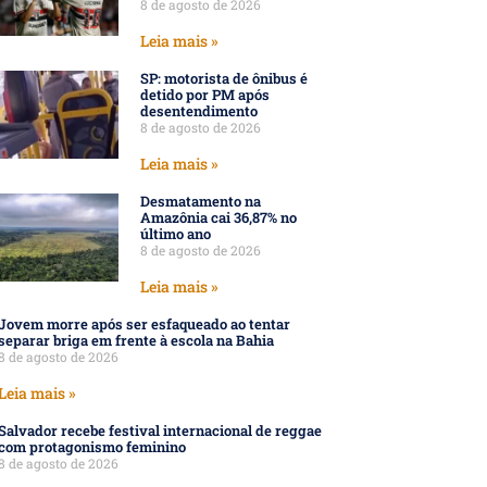
8 de agosto de 2026
Leia mais »
SP: motorista de ônibus é
detido por PM após
desentendimento
8 de agosto de 2026
Leia mais »
Desmatamento na
Amazônia cai 36,87% no
último ano
8 de agosto de 2026
Leia mais »
Jovem morre após ser esfaqueado ao tentar
separar briga em frente à escola na Bahia
8 de agosto de 2026
Leia mais »
Salvador recebe festival internacional de reggae
com protagonismo feminino
8 de agosto de 2026