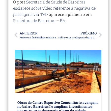
O post
Secretaria de Saúde de Barreiras
esclarece sobre vídeo referente a negativa de
passagens via TFD
apareceu primeiro em
Prefeitura de Barreiras – BA
.
ANTERIOR
PRÓXIMO
Prefeitura de Barreiras realiza ações do Dezembro Vermelho com mobilização na Praça Castro Alves e blitz educativa na Avenida Ahylon Macêdo
Saiba o que muda para tirar a CNH com as novas regras do Contran
Obras do Centro Esportivo Comunitário avançam
no bairro Barreiras I e ampliam investimentos
nas estruturas de esporte e lazer da cidade