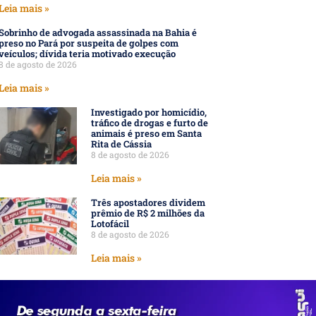
Leia mais »
Sobrinho de advogada assassinada na Bahia é
preso no Pará por suspeita de golpes com
veículos; dívida teria motivado execução
8 de agosto de 2026
Leia mais »
Investigado por homicídio,
tráfico de drogas e furto de
animais é preso em Santa
Rita de Cássia
8 de agosto de 2026
Leia mais »
Três apostadores dividem
prêmio de R$ 2 milhões da
Lotofácil
8 de agosto de 2026
Leia mais »